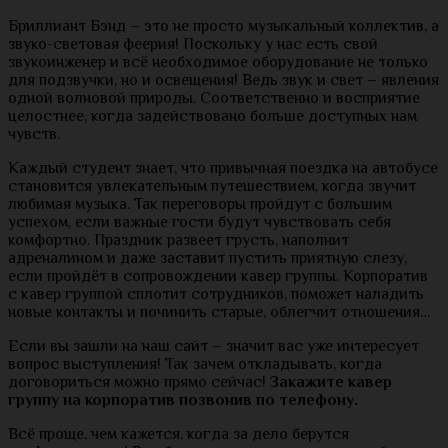
Бриллиант Бэнд – это не просто музыкальный коллектив, а
звуко-световая феерия! Поскольку у нас есть свой
звукоинженер и всё необходимое оборудование не только
для подзвучки, но и освещения! Ведь звук и свет – явления
одной волновой природы. Соответственно и восприятие
целостнее, когда задействовано больше доступных нам
чувств.
Каждый студент знает, что привычная поездка на автобусе
становится увлекательным путешествием, когда звучит
любимая музыка. Так переговоры пройдут с большим
успехом, если важные гости будут чувствовать себя
комфортно. Праздник развеет грусть, наполнит
адреналином и даже заставит пустить приятную слезу,
если пройдёт в сопровождении кавер группы. Корпоратив
с кавер группой сплотит сотрудников, поможет наладить
новые контакты и починить старые, облегчит отношения…
Если вы зашли на наш сайт – значит вас уже интересует
вопрос выступления! Так зачем откладывать, когда
договориться можно прямо сейчас!
Закажите кавер
группу на корпоратив позвонив по телефону.
Всё проще, чем кажется, когда за дело берутся