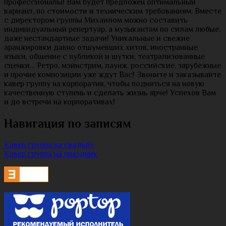
профессионалы! Вам будет предложен оптимальный
вариант, по стоимости и техническим требованиям. Вместе
с директором группы Михаилом можно составить
индивидуальный репертуар, а музыкантам по силам любые,
даже нестандартные задачи! Уникальные и свежие
аранжировки давно отшумевших хитов, иностранные
языки, общение с публикой и шутки, театрализованные
сценки… Ретро, мэйнстрим, лаунж, российские, зарубежные
и прочие композиции уже ждут Вас! Звоните и заказывайте
кавер группу на корпоратив, чтобы подняться на новую
качественную ступень и сделать жизнь ярче! Успехов Вам
и до встречи на корпоративах!
Навигация по записям
Кавер группа на свадьбу
Кавер группа на праздник