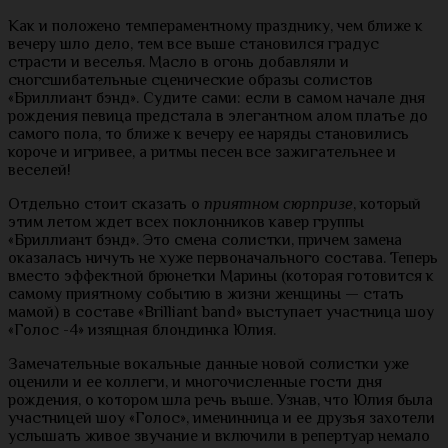
Как и положено темпераментному празднику, чем ближе к
вечеру шло дело, тем все выше становился градус
страсти и веселья. Масло в огонь добавляли и
сногсшибательные сценические образы солистов
«Бриллиант бэнд». Судите сами: если в самом начале дня
рождения певица предстала в элегантном алом платье до
самого пола, то ближе к вечеру ее наряды становились
короче и игривее, а ритмы песен все зажигательнее и
веселей!
Отдельно стоит сказать о
приятном сюрпризе
, который
этим летом ждет всех поклонников кавер группы
«Бриллиант бэнд». Это смена солистки, причем замена
оказалась ничуть не хуже первоначального состава. Теперь
вместо эффектной брюнетки Марины (которая готовится к
самому приятному событию в жизни женщины — стать
мамой) в составе «Brilliant band» выступает участница шоу
«Голос -4» изящная блондинка Юлия.
Замечательные вокальные данные новой солистки уже
оценили и ее коллеги, и многочисленные гости дня
рождения, о котором шла речь выше. Узнав, что Юлия была
участницей шоу «Голос», именинница и ее друзья захотели
услышать живое звучание и включили в репертуар немало