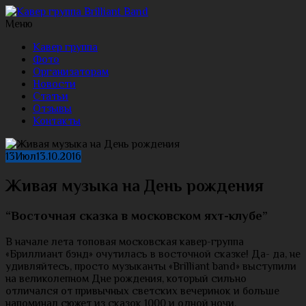
Меню
Кавер группа
Фото
Организаторам
Новости
Статьи
Отзывы
Контакты
13
Июл
13.10.2016
Живая музыка на День рождения
“Восточная сказка в московском яхт-клубе”
В начале лета топовая московская кавер-группа
«Бриллиант бэнд» очутилась в восточной сказке! Да- да, не
удивляйтесь, просто музыканты «Brilliant band» выступили
на великолепном Дне рождения, который сильно
отличался от привычных светских вечеринок и больше
напоминал сюжет из сказок 1000 и одной ночи.