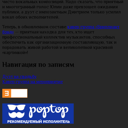
чисто вокальных композиций. Надо сказать, что приятный
и многогранный голос Юлии даже превзошел ожидания
публики, а дуэт с импозантным Дмитрием только усилил
вокал обоих исполнителей.
Теперь, в обновленном составе
кавер-группа «Бриллиант
бэнд»
— приятная находка для тех, кто ищет
профессиональный коллектив музыкантов, способных
обеспечить как организационную составляющую, так и
порадовать живой работой и великолепной красивой
«картинкой»!
Навигация по записям
Дуэт на свадьбу
Кавер группа на мероприятие