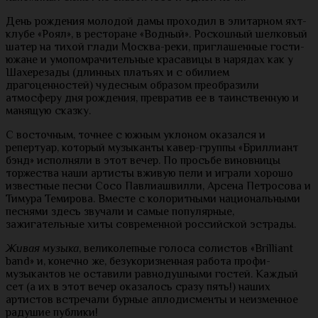
День рождения молодой дамы проходил в элитарном яхт-
клубе «Роял», в ресторане «Водный». Роскошный шелковый
шатер на тихой глади Москва-реки, приглашенные гости-
южане и умопомрачительные красавицы в нарядах как у
Шахерезады (длинных платьях и с обилием
драгоценностей) чудесным образом преобразили
атмосферу дня рождения, превратив ее в таинственную и
манящую сказку.
С восточным, точнее с южным уклоном оказался и
репертуар, который музыканты кавер-группы «Бриллиант
бэнд» исполняли в этот вечер. По просьбе виновницы
торжества наши артисты вживую пели и играли хорошо
известные песни Сосо Павлиашвилли, Арсена Петросова и
Тимура Темирова. Вместе с колоритными национальными
песнями здесь звучали и самые популярные,
зажигательные хиты современной российской эстрады.
Живая музыка
, великолепные голоса солистов «Brilliant
band» и, конечно же, безукоризненная работа профи-
музыкантов не оставили равнодушными гостей. Каждый
сет (а их в этот вечер оказалось сразу пять!) наших
артистов встречали бурные аплодисменты и неизменное
радушие публики!