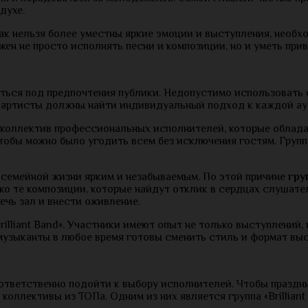
духе.
как нельзя более уместны яркие эмоции и выступления, необ
ен не просто исполнять песни и композиции, но и уметь при
ься под предпочтения публики. Недопустимо использовать о
у артисты должны найти индивидуальный подход к каждой ау
кий коллектив профессиональных исполнителей, которые обла
тобы можно было угодить всем без исключения гостям. Групп
 семейной жизни ярким и незабываемым. По этой причине
гру
о те композиции, которые найдут отклик в сердцах слушател
чь зал и внести оживление.
rilliant Band». Участники имеют опыт не только выступлений,
музыканты в любое время готовы сменить стиль и формат выс
 ответственно подойти к выбору исполнителей. Чтобы праздн
коллективы из ТОПа. Одним из них является группа «Brillia