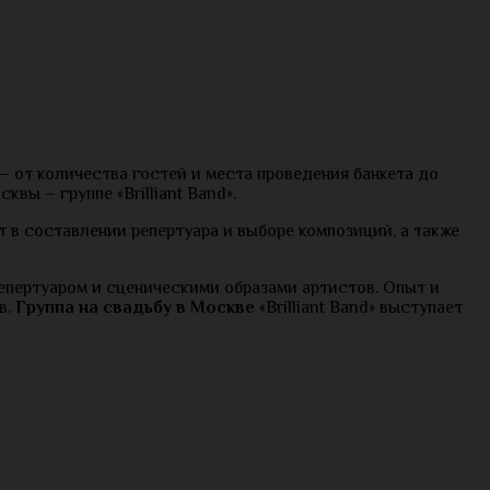
 от количества гостей и места проведения банкета до
ы – группе «Brilliant Band».
в составлении репертуара и выборе композиций, а также
репертуаром и сценическими образами артистов. Опыт и
в.
Группа на свадьбу в Москве
«Brilliant Band» выступает