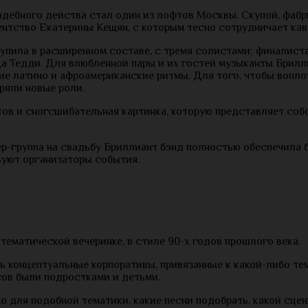
адебного действа стал один из лофтов Москвы. Скупой, фабр
ентство Екатерины Кещян, с которым тесно сотрудничает каве
тупила в расширенном составе, с тремя солистами: финалис
ца Тедди. Для влюбленной пары и их гостей музыканты Брилл
кие латино и афроамериканские ритмы. Для того, чтобы вопло
ряли новые роли.
в и сногсшибательная картинка, которую представляет собой 
ер-группа на свадьбу Бриллиант бэнд полностью обеспечила
вуют организаторы события.
тематической вечеринке, в стиле 90-х годов прошлого века.
ь концептуальные корпоративы, привязанные к какой-либо те
сов были подростками и детьми.
но для подобной тематики, какие песни подобрать, какой сце