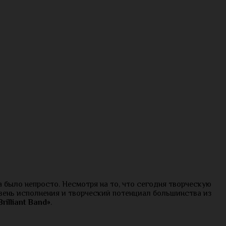
 было непросто. Несмотря на то, что сегодня творческую
вень исполнения и творческий потенциал большинства из
Brilliant
Band
»
.