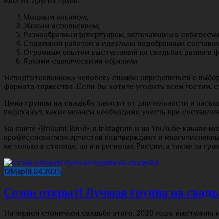
многих других групп:
Мощным вокалом;
Живым исполнением;
Разнообразным репертуаром, включающим в себя песни
Слаженной работой и идеально подобранным составом
Огромным опытом выступлений на свадьбах разного ф
Яркими сценическими образами.
Неподготовленному человеку сложно определиться с выбор
формата торжества. Если Вы хотите угодить всем гостям, с
Цена группы на свадьбу
зависит от длительности и насыщ
подскажут, какие нюансы необходимо учесть при составле
На сайте «Brilliant Band», в Instagram и на YouTube-канале 
профессионализм артистов подтверждают и многочисленные
не только в столице, но и в регионах России, а также за гра
12
Мар
18.04.2023
Сезон открыт! Лучшая группа на свадь
На первой столичной свадьбе этого, 2020 года, выступила ка