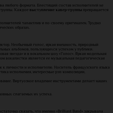
тва любого формата. Блестящий состав исполнителей не
-группы. Каждое
выступление кавер-группы
превращается
сполнителей талантлив и по-своему оригинален. Трудно
ических образах.
иктор. Необычный голос, яркая внешность, природный
ольных альбомов, пользующихся успехом у публики.
вая звезда» и в вокальном шоу «Голос». Яркая модельная
ом вокалистки является ее музыкальная педагогическая
к к личности и исполнителю. Носитель французского языка
стика исполнения, интересные рэп-композиции,
вание. Виртуозное владение инструментами делает наших
сновных слагаемых их успеха.
аточно сказать, что именно «Brilliant Band» закрывала