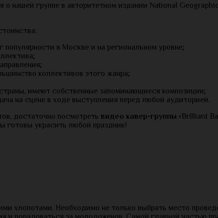
я о нашей группе в авторитетном издании National Geographi
тоинства:
 популярности в Москве и на региональном уровне;
ллектива;
аправления;
льшинство коллективов этого жанра;
страны, имеют собственные запоминающиеся композиции;
ача на сцене в ходе выступления перед любой аудиторией.
нтов, достаточно посмотреть
видео кавер-группы
«Brilliant 
ы готовы украсить любой праздник!
ими хлопотами. Необходимо не только выбрать место проведе
ия и порадоваться за молодоженов. Самой главной частью пр