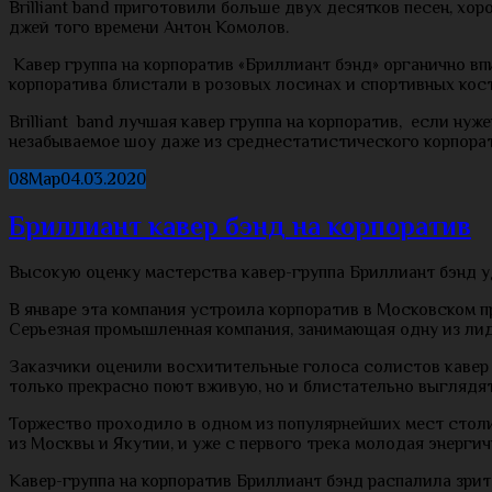
Brilliant band приготовили больше двух десятков песен, хо
джей того времени Антон Комолов.
Кавер группа на корпоратив «Бриллиант бэнд» органично в
корпоратива блистали в розовых лосинах и спортивных кост
Brilliant band лучшая кавер группа на корпоратив, если н
незабываемое шоу даже из среднестатистического корпора
08
Мар
04.03.2020
Бриллиант кавер бэнд на корпоратив
Высокую оценку мастерства кавер-группа Бриллиант бэнд у
В январе эта компания устроила корпоратив в Московском 
Серьезная промышленная компания, занимающая одну из лиди
Заказчики оценили восхитительные голоса солистов кавер 
только прекрасно поют вживую, но и блистательно выглядят
Торжество проходило в одном из популярнейших мест столи
из Москвы и Якутии, и уже с первого трека молодая энерги
Кавер-группа на корпоратив Бриллиант бэнд распалила зри