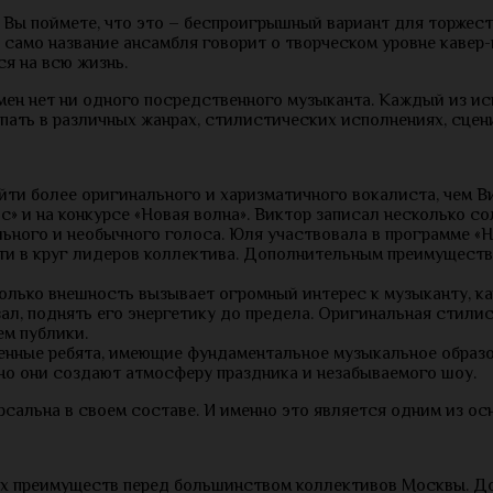
 Вы поймете, что это – беспроигрышный вариант для торжес
 само название ансамбля говорит о творческом уровне кавер
ся на всю жизнь.
имен нет ни одного посредственного музыканта. Каждый из и
пать в различных жанрах, стилистических исполнениях, сцен
йти более оригинального и харизматичного вокалиста, чем В
» и на конкурсе «Новая волна». Виктор записал несколько с
ного и необычного голоса. Юля участвовала в программе «Но
и в круг лидеров коллектива. Дополнительным преимуществ
олько внешность вызывает огромный интерес к музыканту, ка
ал, поднять его энергетику до предела. Оригинальная стили
м публики.
нные ребята, имеющие фундаментальное музыкальное образо
о они создают атмосферу праздника и незабываемого шоу.
ерсальна в своем составе. И именно это является одним из о
х преимуществ перед большинством коллективов Москвы. Дост