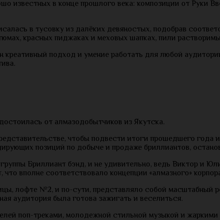
рошо известных в конце прошлого века: композиции от Руки Вв
писалась в тусовку из далёких девяностых, подобрав соотв
юмах, красных пиджаках и меховых шапках, пили растворимый
ужен креативный подход и умение работать для любой аудитор
тива.
достоилась от алмазодобытчиков из Якутска.
представительстве, чтобы подвести итоги прошедшего года и
рующих позиций по добыче и продаже бриллиантов, остановил
группы Бриллиант бэнд, и не удивительно, ведь Виктор и Ю
, что вполне соответствовало концепции «алмазного» корпор
цы, лофте №2, и по-сути, представляло собой масштабный р
чная аудитория была готова зажигать и веселиться.
телей поп-треками, молодежной стильной музыкой и жаркими