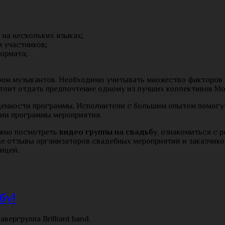
 на нескольких языках;
 участников;
ормата;
ом музыкантов. Необходимо учитывать множество факторов –
тоит отдать предпочтение одному из лучших коллективов Москв
енности программы. Исполнители с большим опытом помогут 
нии программы мероприятия.
можно посмотреть
видео группы на свадьбу
, ознакомиться с 
 отзывы организаторов свадебных мероприятий и заказчико
ницей.
бу!
вергруппа Brilliant band.