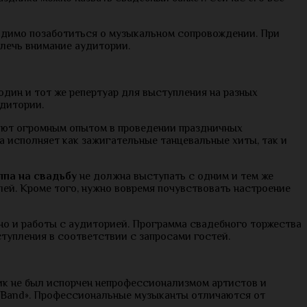
ходимо позаботиться о музыкальном сопровождении. При
влечь внимание аудитории.
дин и тот же репертуар для выступления на разных
дитории.
дают огромным опытом в проведении праздничных
а исполняет как зажигательные танцевальные хиты, так и
ппа на свадьбу
не должна выступать с одним и тем же
ей. Кроме того, нужно вовремя почувствовать настроение
 но и работы с аудиторией. Программа свадебного торжества
тупления в соответствии с запросами гостей.
ик не был испорчен непрофессионализмом артистов и
nt Band». Профессиональные музыканты отличаются от