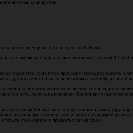
 бриллиантовый корпоратив!
тальянском ресторане в День всех влюблённых.
ля всех любящих сердец и пригласили музыкантов Brilliant 
нное торжество, куда люди приходят, чтобы рассказать о св
 никто другой, умеет создать необходимую атмосферу подобно
t приготовила романтические итальянские композиции и прон
няли солисты группы на праздник «Бриллиант бэнд» прекрас
истов группы Brilliant band только усилили атмосферу, цар
готовила и сольные мужские композиции, шикарный бархатис
открыть своё сердце и признаться в чувствах!