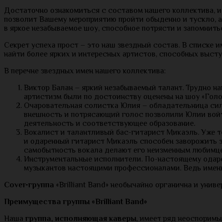
Достаточно ознакомиться с составом нашего коллектива, и
позволит Вашему мероприятию пройти обыденно и тускло, а
в яркое незабываемое шоу, способное потрясти и запомнить
Секрет успеха прост – это наш звездный состав. В списке 
найти более ярких и интересных артистов, способных высту
В перечне звездных имен нашего коллектива:
Виктор Балан – яркий незабываемый талант. Трудно на
артистизм были по достоинству оценены на шоу «Голос
Очаровательная солистка Юлия – обладательница силь
внешность и потрясающий голос позволили Юлии войт
деятельность и соответствующее образование.
Вокалист и талантливый бас-гитарист Микаэль. Уже т
и одаренный гитарист Микаэль способен заворожить з
самобытность вокала делают его неизменным любимце
Инструментальные исполнители. По-настоящему одаре
музыкантов настоящими профессионалами. Ведь именн
Cover
-группа
«Brilliant Band» необычайно органична и унив
Преимущества группы «
Brilliant
Band
»
Наша
группа, исполняющая каверы
, имеет ряд неоспоримы