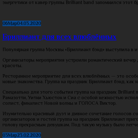
энергетики от кавер группы Brilliant band запомнился этот
06
Мар
04.03.2020
Бриллиант для всех влюблённых
Популярная группа Москвы «Бриллиант бэнд» выступила в и
Организаторы мероприятия устроили романтический вечер д
красоты.
Ресторанное мероприятие для всех влюблённых — это особе
новые знакомства. Группа на праздник Бриллиант бэнд, как
Специально для этого события группа на праздник Brillian
Рамазотти, Уитни Хьюстон и Сиа с особой нежностью испол
солист, финалист Новой волны и ГОЛОСА Виктор.
Изумительно красивый дуэт и дивное сочетание голосов сол
организаторов и гостей группа на праздник Бриллиант при
голову прекрасным девушкам. Под такую музыку было легче 
03
Мар
23.02.2020