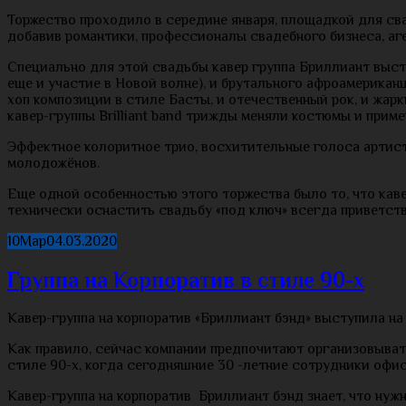
Торжество проходило в середине января, площадкой для св
добавив романтики, профессионалы свадебного бизнеса, аг
Специально для этой свадьбы кавер группа Бриллиант выс
еще и участие в Новой волне), и брутального афроамерикан
хоп композиции в стиле Басты, и отечественный рок, и жар
кавер-группы Brilliant band трижды меняли костюмы и приме
Эффектное колоритное трио, восхитительные голоса артисто
молодожёнов.
Еще одной особенностью этого торжества было то, что кав
технически оснастить свадьбу «под ключ» всегда приветст
10
Мар
04.03.2020
Группа на Корпоратив в стиле 90-х
Кавер-группа на корпоратив «Бриллиант бэнд» выступила на 
Как правило, сейчас компании предпочитают организовыват
стиле 90-х, когда сегодняшние 30 -летние сотрудники офи
Кавер-группа на корпоратив Бриллиант бэнд знает, что нуж