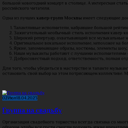
большой новогодний концерт в столице. А интересная стать
российского читателя.
Одна из лучших
кавер-групп Москвы
имеет следующие дос
Талантливые исполнители, набравшие большой рейтинг
Зажигательный необычный стиль исполнения кавер-ко
Широкий репертуар, охватывающий все музыкальные н
Оригинальное вокальное исполнение, непохожее на бо
Яркие, запоминающие образы, костюмы, элементы шоу;
Наши музыканты работают с лучшими исполнителями 
Добросовестный подход, ответственность, полная отд
Для того, чтобы убедиться в мастерстве и таланте музыка
остановить свой выбор на этом потрясающем коллективе. М
02
Июл
18.04.2023
Группа на свадьбу
Организация свадебного торжества всегда связана со мног
образом, чтобы все гости смогли получить яркие впечатлен