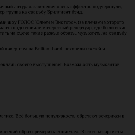
ичный антураж заведения очень эффектно подчеркнули,
р-группа на свадьбу Бриллиант бэнд.
тами шоу ГОЛОС Юлией и Виктором (за плечами которого
ианта подготовили интересный репертуар, где были и хип-
тить на сцене такие разные образы, музыканты на свадьбу
кавер-группа Brilliant band, покорили гостей и
 бэклайн своего выступления. Возможность музыкантов
матике. Всё большую популярность обретают вечеринки в
нический образ примерить солистам. В этот раз артисты