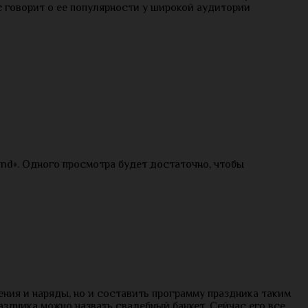
c говорит о ее популярности у широкой аудитории
Band». Одного просмотра будет достаточно, чтобы
ния и наряды, но и составить программу праздника таким
аздника можно назвать свадебный банкет. Сейчас его все