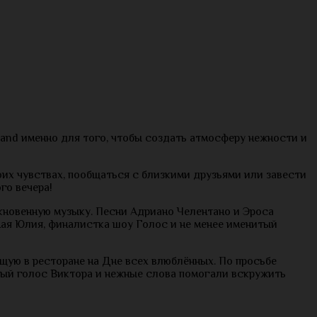
band именно для того, чтобы создать атмосферу нежности и
оих чувствах, пообщаться с близкими друзьями или завести
го вечера!
икновенную музыку. Песни Адриано Челентано и Эроса
ная Юлия, финалистка шоу Голос и не менее именитый
ящую в ресторане на Дне всех влюблённых. По просьбе
тый голос Виктора и нежные слова помогали вскружить