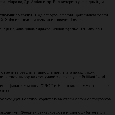
ерх, Миража, Др. Албан и др. Вёл вечеринку звездный ди-
етствующие наряды. Под заводные песни Бриллианта гости
 Zuko и надували пузыри из жвачки Love is.
ии. Яркие, заводные, харизматичные музыканты сделают
 отметить результативность приятным праздником.
а свой выбор на созвучной кавер-группе Brilliant band.
лия — финалисты шоу ГОЛОС и Новая волна. Музыканты не
атива.
ок-концерт. Гостями корпоратива стали сотни сотрудников
 эмоциями! Феерией звука, красоты и сногсшибательной